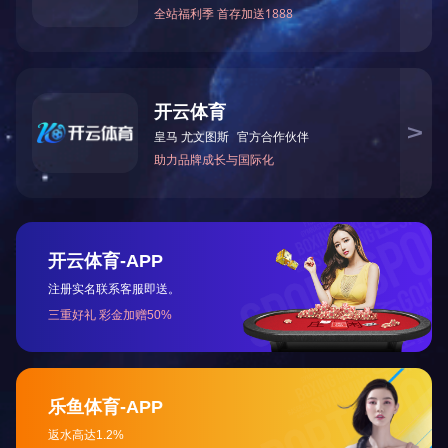
证。
全程技术支持
从项目初期的需求分析，到方案设计、生产制造，再到现场安装调试
和后期维护，伊特将为您提供全生命周期的技术支持。
微信
立即联系我们
联系我们
产品筛选
联系伊特技术团队
获取定制化解决方案