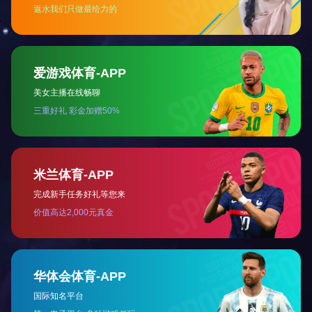
留言给我们
LEAVE US A MESSAGE
填写您的联系方式，我们将在一个工作日内及时与您取得联系，尽快
解决您提出的问题。
微信