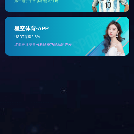
联系我们
产品筛选
立即提交
联系伊特技术团队
获取定制化解决方案
18032816787
support@wushu-olympics.com